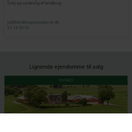
Salg og vurdering af landbrug
jof@landbrugsmaeglerne.dk
51 74 39 76
Lignende ejendomme til salg
NYHED
Planteavl med slagtegrise fra 7 kg