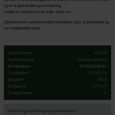
og er af god bonitet og arrondering.
Jorden er velpasset mht. kalk, dræn mv.
Ejendommens primære bolig fremtræder i god, præsentabel og
vel vedligeholdt stand.
Sagsnummer
12626
Ejendomstype
Svineproduktion
Kontantpris
49.000.000 kr.
Grundareal
121.04 ha
Byggeår
1915
2
Boligareal
279 m
Energimærke
C
Hent salgsopstilling og dokumenter