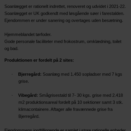
Soanlægget er rationelt indrettet, renoveret og udvidet i 2021-22.
Soanlægget er
UK godkendt med løsgående søer i farestalden.
Ejendommen er under sanering og overtages uden besætning.
Hjemmeblandet tørfoder.
Gode personale faciliteter med frokostrum, omklædning, toilet
og bad.
Produktionen er fordelt på 2 sites:
·
Bjerregård:
Soanlæg med 1.450 sopladser med 7 kgs
grise.
·
Vibegård:
Smågrisestald til 7- 30 kgs. grise med 2.418
m2 produktionsareal fordelt på 10 sektioner samt 3 stk.
klimacontainere. Aftager alle fravænnede grise fra
Bjerregård.
Ejendommens jordtilliggende er samlet i store rationelle
enheder