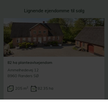
Lignende ejendomme til salg
82 ha planteavlsejendom
Ammelhedevej 12
8960 Randers SØ
2
205 m
82.35 ha
17.000.000 kr.