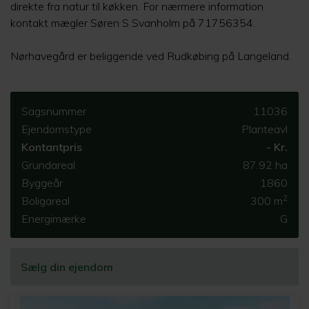
direkte fra natur til køkken. For nærmere information
kontakt mægler Søren S Svanholm på 71756354.
Nørhavegård er beliggende ved Rudkøbing på Langeland.
Sagsnummer
11036
Ejendomstype
Planteavl
Kontantpris
- Kr.
Grundareal
87.92 ha
Byggeår
1860
2
Boligareal
300 m
Energimærke
G
Sælg din ejendom