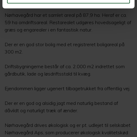
Søndre Landevej 34, 5900 Rudkøbing
Nørhavegård har et samlet areal på 87,9 ha. Heraf er ca.
59 ha omdriftsareal. Restarealet udgøres hovedsageligt af
græs og engarealer i en fantastisk natur.
Der er en god stor bolig med et registreret boligareal på
300 m2.
Driftsbygningerne består af ca. 2.000 m2 indrettet som
gårdbutik, lade og løsdriftsstald til kvæg.
Ejendommen ligger ugenert tilbagetrukket fra offentlig vej.
Der er en god og alsidig jagt med naturlig bestand af
dåvildt og naturligt træk af ænder.
Nørhavegård drives økologisk og er pt. udlejet til selskabet
Nørhavegård Aps, som producerer økologisk kvalitetskød