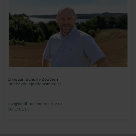
Christian Schulin-Zeuthen
Indehaver, ejendomsmægler
csz@landbrugsmaeglerne.dk
40 57 51 07