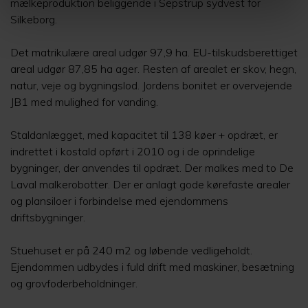
mælkeproduktion beliggende i Sepstrup sydvest for
Silkeborg.
Det matrikulære areal udgør 97,9 ha. EU-tilskudsberettiget
areal udgør 87,85 ha ager. Resten af arealet er skov, hegn,
natur, veje og bygningslod. Jordens bonitet er overvejende
JB1 med mulighed for vanding.
Staldanlægget, med kapacitet til 138 køer + opdræt, er
indrettet i kostald opført i 2010 og i de oprindelige
bygninger, der anvendes til opdræt. Der malkes med to De
Laval malkerobotter. Der er anlagt gode kørefaste arealer
og plansiloer i forbindelse med ejendommens
driftsbygninger.
Stuehuset er på 240 m2 og løbende vedligeholdt.
Ejendommen udbydes i fuld drift med maskiner, besætning
og grovfoderbeholdninger.