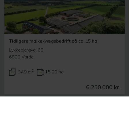
Tidligere malkekvægsbedrift på ca. 15 ha
Lykkebjergvej 60
6800 Varde
2
349 m
15.00 ha
6.250.000 kr.
Se alle ejendomme