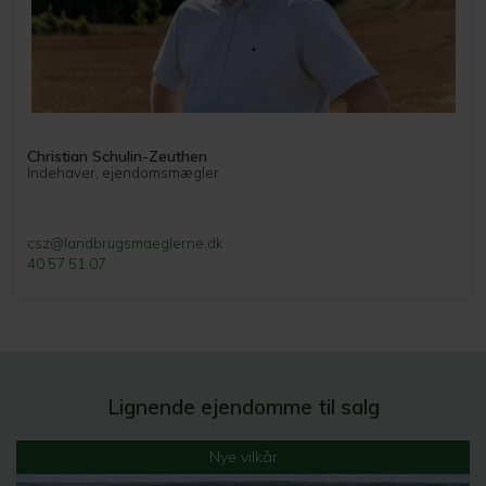
Christian Schulin-Zeuthen
Indehaver, ejendomsmægler
csz@landbrugsmaeglerne.dk
40 57 51 07
Lignende ejendomme til salg
Nye vilkår