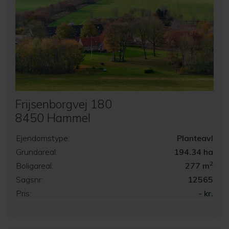
Frijsenborgvej 180
8450 Hammel
Ejendomstype:
Planteavl
Grundareal:
194.34 ha
2
Boligareal:
277 m
Sagsnr:
12565
Pris:
- kr.