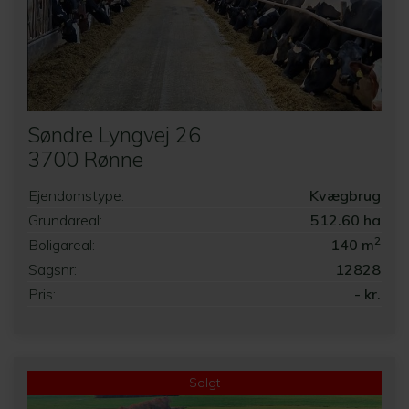
Søndre Lyngvej 26
3700 Rønne
Ejendomstype:
Kvægbrug
Grundareal:
512.60 ha
2
Boligareal:
140 m
Sagsnr:
12828
Pris:
- kr.
Solgt