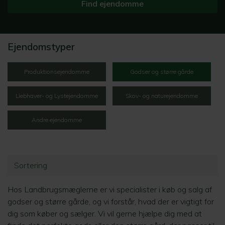
Ejendomstyper
Produktionsejendomme
Godser og større gårde
Liebhaver- og Lystejendomme
Skov- og naturejendomme
Andre ejendomme
Sortering
Hos Landbrugsmæglerne er vi specialister i køb og salg af
godser og større gårde, og vi forstår, hvad der er vigtigt for
dig som køber og sælger. Vi vil gerne hjælpe dig med at