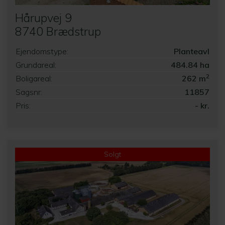
Hårupvej 9
8740 Brædstrup
Ejendomstype:
Planteavl
Grundareal:
484.84 ha
2
Boligareal:
262 m
Sagsnr:
11857
Pris:
- kr.
Solgt