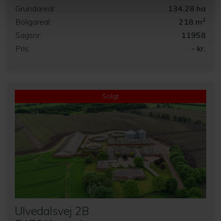
Grundareal:
134.28 ha
2
Boligareal:
218 m
Sagsnr:
11958
Pris:
- kr.
Solgt
Ulvedalsvej 2B