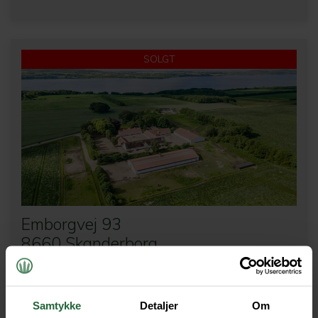
SOLGT
Emborgvej 93
8660 Skanderborg
Ejendomstype:
Planteavl
Grundareal:
128.12 ha
Samtykke
Detaljer
Om
2
Boligareal:
312 m