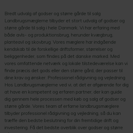
Bredt udvalg af godser og større gårde til salg
Landbrugsmæglerne tilbyder et stort udvalg af godser og
større gårde til salg i hele Danmark. Vi har erfaring med
både avls- og produktionsbrug, herunder kvægbrug,
planteavl og skovbrug. Vores mæglere har indgående
kendskab til de forskellige driftsformer, størrelser og
beliggenheder, som findes på det danske marked. Med
vores omfattende netværk og lokale tilstedeværelse kan vi
finde præcis det gods eller den større gård, der passer til
dine krav og ønsker. Professionel rådgivning og vejledning
Hos Landbrugsmæglerne ved vi, at det er afgørende for dig
at have en kompetent og erfaren partner, der kan guide
dig gennem hele processen med køb og salg af godser og
større gårde. Vores team af erfarne landbrugsmæglere
tilbyder professionel rådgivning og vejledning, så du kan
træffe den bedste beslutning for din fremtidige drift og
investering. Få det bedste overblik over godser og større