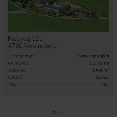
Fæbyvej 121
4760 Vordingborg
Ejendomstype:
Gods / herregård
Grundareal:
215.82 ha
2
Boligareal:
1004 m
Sagsnr:
11462
Pris:
- kr.
1
2