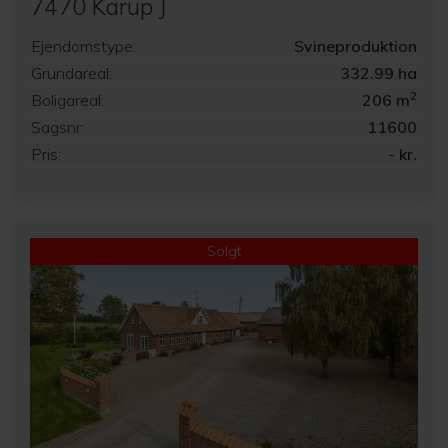
7470 Karup J
Ejendomstype:
Svineproduktion
Grundareal:
332.99 ha
2
Boligareal:
206 m
Sagsnr:
11600
Pris:
- kr.
Solgt