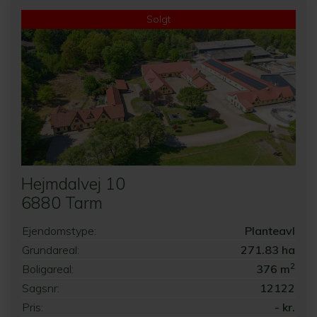
Solgt
Hejmdalvej 10
6880 Tarm
Ejendomstype:
Planteavl
Grundareal:
271.83 ha
2
Boligareal:
376 m
Sagsnr:
12122
Pris:
- kr.