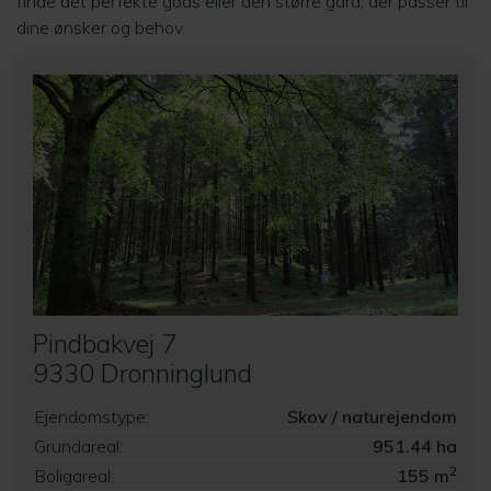
finde det perfekte gods eller den større gård, der passer til
dine ønsker og behov.
Pindbakvej 7
9330 Dronninglund
Ejendomstype:
Skov / naturejendom
Grundareal:
951.44 ha
2
Boligareal:
155 m