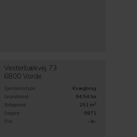
Vesterbækvej 73
6800 Varde
Ejendomstype:
Kvægbrug
Grundareal:
84.54 ha
2
Boligareal:
251 m
Sagsnr:
9971
Pris:
- kr.