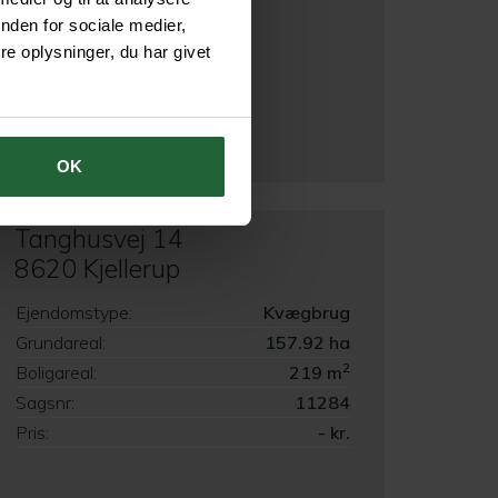
nden for sociale medier,
e oplysninger, du har givet
OK
Tanghusvej 14
8620 Kjellerup
Ejendomstype:
Kvægbrug
Grundareal:
157.92 ha
2
Boligareal:
219 m
Sagsnr:
11284
Pris:
- kr.