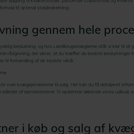
ave adgang til kvalitetsfoder, passende staldforhold og effektiv 
forhold til optimal staldindretning.
ivning gennem hele proc
delig beslutning, og hos Landbrugsmæglerne står vi klar til at
el rådgivning, der sikrer, at du træffer de bedste beslutninger f
til forhandling af de bedste vilkår.​
mme
ste over kvægejendomme til salg. Her kan du få detaljeret inf
 billeder af ejendommene. Vi opdaterer løbende vores udbud, så
rtner i køb og salg af k