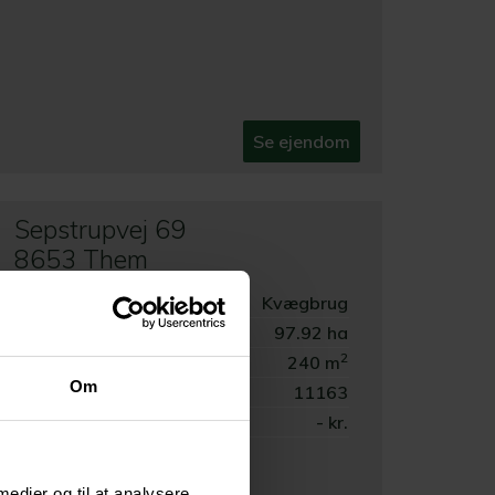
Se ejendom
Sepstrupvej 69
8653 Them
Ejendomstype:
Kvægbrug
Grundareal:
97.92 ha
2
Boligareal:
240 m
Om
Sagsnr:
11163
Pris:
- kr.
 medier og til at analysere