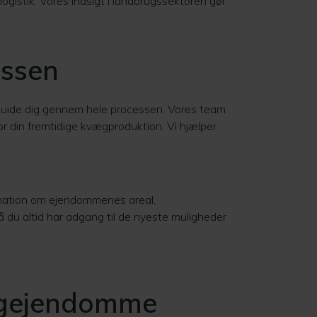
logistik. Vores indsigt i landbrugssektoren gør
essen
 guide dig gennem hele processen. Vores team
or din fremtidige kvægproduktion. Vi hjælper
ormation om ejendommenes areal,
 du altid har adgang til de nyeste muligheder
vægejendomme