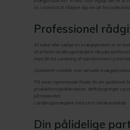
kvægproduktion. Vi ved, hvor vigtigt det er at h
os i stand til at rådgive dig om alt fra jordbunds
Professionel rådg
At købe eller sælge en kvægejendom er en bety
af erfarne landbrugsmæglere tilbyder profession
med alt fra vurdering af ejendommens potentiale 
Opdateret overblik over aktuelle kvægejendo
På vores hjemmeside finder du en opdateret li
produktionsgodkendelser, driftsbygninger og se
på markedet.​
Landbrugsmæglere med stort lokalkendskab
Din pålidelige pa