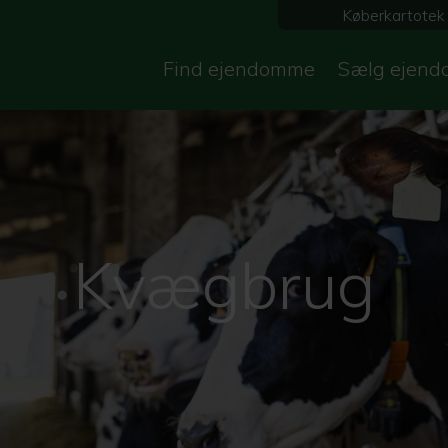
Køberkartotek
Find ejendomme
Sælg ejend
Kvægbrug