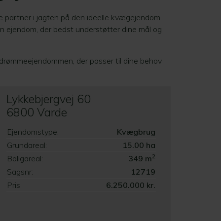
e partner i jagten på den ideelle kvægejendom.
 den ejendom, der bedst understøtter dine mål og
de drømmeejendommen, der passer til dine behov
Lykkebjergvej 60
6800 Varde
Ejendomstype:
Kvægbrug
Grundareal:
15.00 ha
2
Boligareal:
349 m
Sagsnr:
12719
Pris
6.250.000 kr.