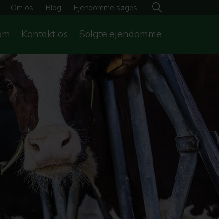
Om os
Blog
Ejendomme søges
om
Kontakt os
Solgte ejendomme