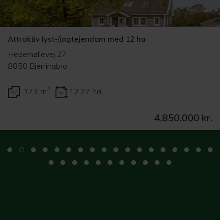
Attraktiv lyst-/jagtejendom med 12 ha
Hedemøllevej 27
8850 Bjerringbro
2
173 m
12.27 ha
4.850.000 kr.