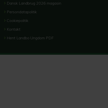
Dansk Landbrug 2026 magasin
Persondatapolitik
Cookiepolitik
Kontakt
Hent Landbo Ungdom PDF