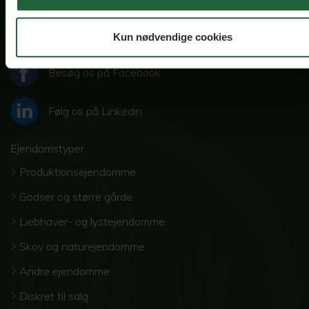
86 24 40 00
post@landbrugsmaeglerne.dk
Kun nødvendige cookies
Besøg os på Facebook
Følg os på Linkedin
Ejendomstyper
Produktionsejendomme
Godser og større gårde
Liebhaver- og lystejendomme
Skov og naturejendomme
Andre ejendomme
Diskret til salg