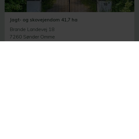
Jagt- og skovejendom 41,7 ha
Brande Landevej 18
7260 Sønder Omme
2
204 m
41.74 ha
10.000.000 kr.
Se alle ejendomme