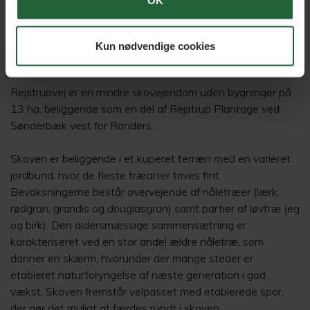
OK
Skovejendom 13 ha uden bygninger
- Randers NV
Kun nødvendige cookies
Rejstrupvej 60, 8920 Randers NV
Rejstrupvej er en mindre skovejendom uden bygninger på
13 ha, beliggende som en del af Rejstrup Plantage ved
Sønderbæk vest for Randers.
Skoven er beliggende i et kuperet terræn med en varieret
jordbund, hvor de fleste træarter trives fint.
Bevoksningerne består overvejende af nåletræer (lærk,
rødgran, grandis og douglasgran) samt partier af løvtræ (eg
og birk). Den aldersmæssige sammensætning er
karakteriseret ved en stor andel ældre nåletræ, som
danner en skærm, hvorunder der mange steder er
etableret naturforyngelse af næste generation i god
vækst. Skoven fremstår velpasset med etablerede spor,
der gør det muligt at færdes rundt i skoven.