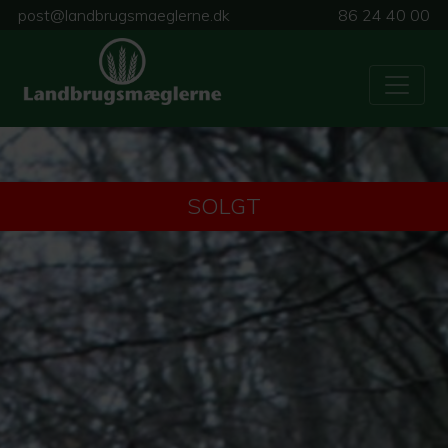
post@landbrugsmaeglerne.dk
86 24 40 00
SOLGT