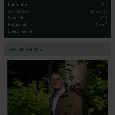
Kontantpris
- Kr.
Grundareal
97.69 ha
Byggeår
1896
2
Boligareal
200 m
Energimærke
Sælg din ejendom