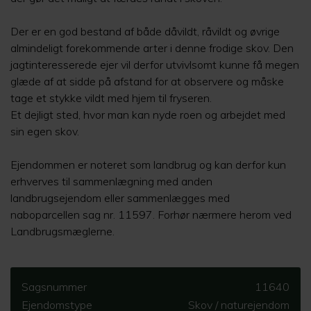
Der er en god bestand af både dåvildt, råvildt og øvrige
almindeligt forekommende arter i denne frodige skov. Den
jagtinteresserede ejer vil derfor utvivlsomt kunne få megen
glæde af at sidde på afstand for at observere og måske
tage et stykke vildt med hjem til fryseren.
Et dejligt sted, hvor man kan nyde roen og arbejdet med
sin egen skov.
Ejendommen er noteret som landbrug og kan derfor kun
erhverves til sammenlægning med anden
landbrugsejendom eller sammenlægges med
naboparcellen sag nr. 11597. Forhør nærmere herom ved
Landbrugsmæglerne.
Sagsnummer
11640
Ejendomstype
Skov / naturejendom