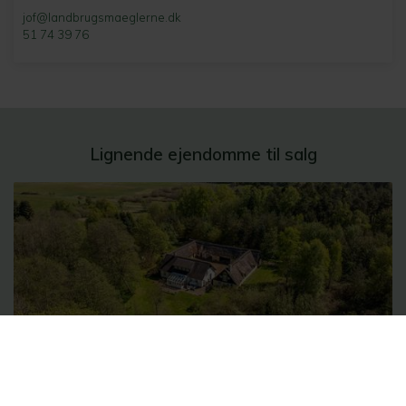
jof@landbrugsmaeglerne.dk
51 74 39 76
Lignende ejendomme til salg
Naturskøn landejendom
Jeshøjvej 4
8410 Rønde