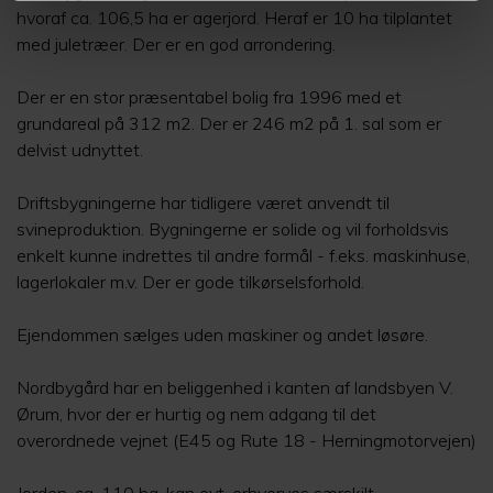
hvoraf ca. 106,5 ha er agerjord. Heraf er 10 ha tilplantet
med juletræer. Der er en god arrondering.
Der er en stor præsentabel bolig fra 1996 med et
grundareal på 312 m2. Der er 246 m2 på 1. sal som er
delvist udnyttet.
Driftsbygningerne har tidligere været anvendt til
svineproduktion. Bygningerne er solide og vil forholdsvis
enkelt kunne indrettes til andre formål - f.eks. maskinhuse,
lagerlokaler m.v. Der er gode tilkørselsforhold.
Ejendommen sælges uden maskiner og andet løsøre.
Nordbygård har en beliggenhed i kanten af landsbyen V.
Ørum, hvor der er hurtig og nem adgang til det
overordnede vejnet (E45 og Rute 18 - Herningmotorvejen)
Jorden, ca. 110 ha, kan evt. erhverves særskilt.