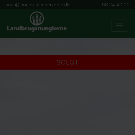
post@landbrugsmaeglerne.dk
86 24 40 00
SOLGT