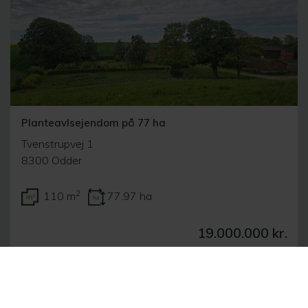
Planteavlsejendom på 77 ha
Tvenstrupvej 1
8300 Odder
2
110 m
77.97 ha
19.000.000 kr.