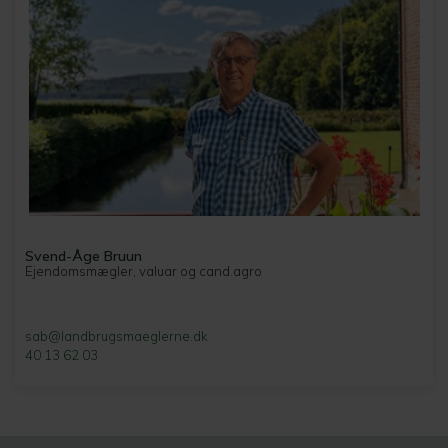
Svend-Åge Bruun
Ejendomsmægler, valuar og cand.agro
sab@landbrugsmaeglerne.dk
40 13 62 03