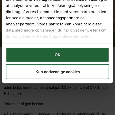
at analysere vores trafik. Vi deler også oplysninger om
din brug af vores hjemmeside med vores partnere inden
for sociale medier, annonceringspartnere og
analysepartnere. Vores partnere kan kombinere disse
data med andre oplysninger, du har givet dem, eller som
de har indsamlet fra din brug af deres tjenester.
OK
Jord i Sandvad
Ildvedvej 81B, 7300 Jelling
Kun nødvendige cookies
Ejendommen, der matrikulært består af to landbrugsejendomme
uden bolig, har et samlet areal på 103,97 ha, hvoraf 97,61 ha er
EU – areal.
Jorden er af god bonitet.
På ejendommen Gl. Tingvej 2Z er der en gyllebeholder på 941