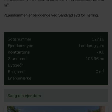
3
m
.
?
Ejendommen er beliggende ved Sandvad syd for Tørring.
Sagsnummer
12716
Ejendomstype
Landbrugsjord
Kontantpris
- Kr.
Grundareal
103.96 ha
Byggeår
2
Boligareal
0 m
Energimærke
Sælg din ejendom