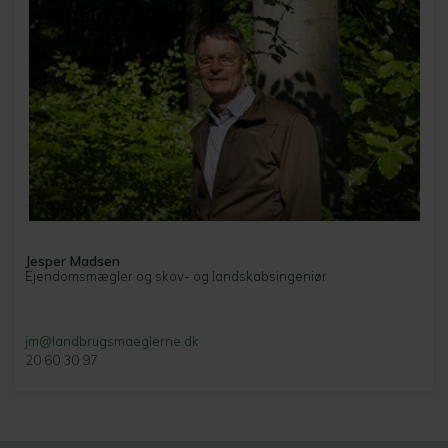
Jesper Madsen
Ejendomsmægler og skov- og landskabsingeniør
jm@landbrugsmaeglerne.dk
20 60 30 97