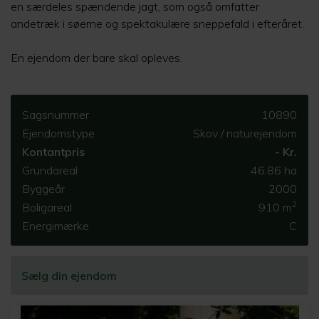
en særdeles spændende jagt, som også omfatter
andetræk i søerne og spektakulære sneppefald i efteråret.
En ejendom der bare skal opleves.
Sagsnummer
10890
Ejendomstype
Skov / naturejendom
Kontantpris
- Kr.
Grundareal
46.86 ha
Byggeår
2000
2
Boligareal
910 m
Energimærke
C
Sælg din ejendom