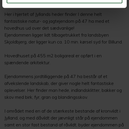
Grønnegade 11, 6623 Vorbasse
Her i hjertet af Jyllands heder finder I denne helt
fantastiske natur- og jagtejendom på 47 ha med et
hovedhus ud over det sædvanlige!
Ejendommen ligger lidt tilbagetrukket fra landsbyen
Skjoldbjerg, der ligger kun ca. 10 min. kørsel syd for Billund.
Hovedhuset på 455 m2 boligareal er opført i en
spændende arkitektur.
Ejendommens jordtilliggende på 47 ha består af et
afvekslende landskab, der giver nogle helt fantastiske
oplevelser. Her finder man hede, indlandsklitter, bakker og
skov med birk, fyr, gran og blandingsskov.
I området med en af de stærkeste bestande af kronvildt i
Jylland, og med dåvildt der jævnligt står på ejendommen
samt en stor fast bestand af råvildt, byder ejendommen på