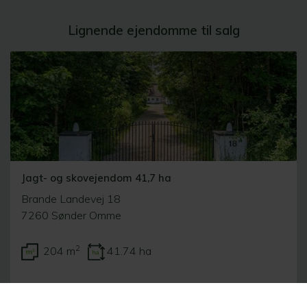
Lignende ejendomme til salg
Jagt- og skovejendom 41,7 ha
Brande Landevej 18
7260 Sønder Omme
2
204 m
41.74 ha
10.000.000 kr.