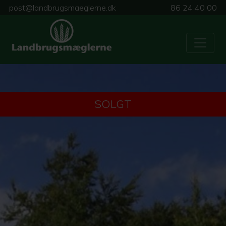
post@landbrugsmaeglerne.dk
86 24 40 00
SOLGT