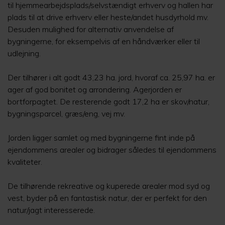
til hjemmearbejdsplads/selvstændigt erhverv og hallen har
plads til at drive erhverv eller heste/andet husdyrhold mv.
Desuden mulighed for alternativ anvendelse af
bygningerne, for eksempelvis af en håndværker eller til
udlejning.
Der tilhører i alt godt 43,23 ha. jord, hvoraf ca. 25,97 ha. er
ager af god bonitet og arrondering. Agerjorden er
bortforpagtet. De resterende godt 17,2 ha er skov/natur,
bygningsparcel, græs/eng, vej mv.
Jorden ligger samlet og med bygningerne fint inde på
ejendommens arealer og bidrager således til ejendommens
kvaliteter.
De tilhørende rekreative og kuperede arealer mod syd og
vest, byder på en fantastisk natur, der er perfekt for den
natur/jagt interesserede.