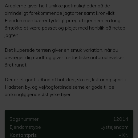
Arealerne giver helt unikke jagtmuligheder på de
almindeligt forekommende jagtarter samt kronvildt.
Ejendommen bærer tydeligt præg af igennem en lang
årrække at være passet og plejet med henblik på netop
jagten.
Det kuperede terræn giver en smuk variation, når du
bevæger dig rundt og giver fantastiske naturoplevelser
året rundt.
Der er et godt udbud af butikker, skoler, kultur og sport i
Hadsten by, og vej/togforbindelserne er gode til de
omkringliggende østjyske byer.
Sagsnummer
12014
Ejendomstype
Lystejendom
Kontantpris
- Kr.