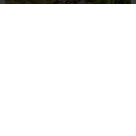
Naturskøn landejendom
Jeshøjvej 4
8410 Rønde
2
194 m
51.05 ha
11.950.000 kr.
Se alle ejendomme