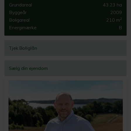
Grundareal
43.23 ha
Byggeår
2009
2
Boligareal
210 m
Energimærke
B
Tjek Boliglån
Sælg din ejendom