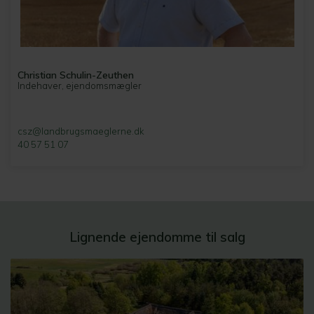
Christian Schulin-Zeuthen
Indehaver, ejendomsmægler
csz@landbrugsmaeglerne.dk
40 57 51 07
Lignende ejendomme til salg