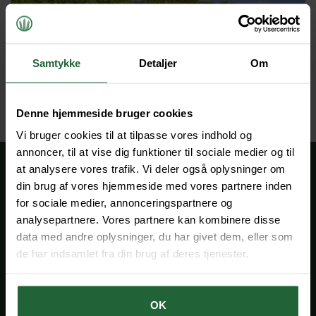
Samtykke
Detaljer
Om
Denne hjemmeside bruger cookies
Vi bruger cookies til at tilpasse vores indhold og
annoncer, til at vise dig funktioner til sociale medier og til
at analysere vores trafik. Vi deler også oplysninger om
Overvejer du at sælge din
din brug af vores hjemmeside med vores partnere inden
for sociale medier, annonceringspartnere og
ejendom?
analysepartnere. Vores partnere kan kombinere disse
data med andre oplysninger, du har givet dem, eller som
Få en helt uforpligtende og vejledende snak med en af vores
erfarne mæglere om, hvordan du opnår det mest optimale
de har indsamlet fra din brug af deres tjenester.
salg. Vi har en bred kontaktflade til mange potentielle købere
og mere end 50 års erfaring med salg af
landbrugsejendomme i Danmark
OK