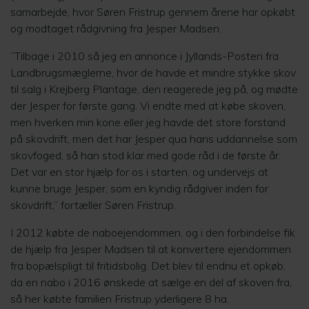
samarbejde, hvor Søren Fristrup gennem årene har opkøbt
og modtaget rådgivning fra Jesper Madsen.
”Tilbage i 2010 så jeg en annonce i Jyllands-Posten fra
Landbrugsmæglerne, hvor de havde et mindre stykke skov
til salg i Krejberg Plantage, den reagerede jeg på, og mødte
der Jesper for første gang. Vi endte med at købe skoven,
men hverken min kone eller jeg havde det store forstand
på skovdrift, men det har Jesper qua hans uddannelse som
skovfoged, så han stod klar med gode råd i de første år.
Det var en stor hjælp for os i starten, og undervejs at
kunne bruge Jesper, som en kyndig rådgiver inden for
skovdrift,” fortæller Søren Fristrup.
I 2012 købte de naboejendommen, og i den forbindelse fik
de hjælp fra Jesper Madsen til at konvertere ejendommen
fra bopælspligt til fritidsbolig. Det blev til endnu et opkøb,
da en nabo i 2016 ønskede at sælge en del af skoven fra,
så her købte familien Fristrup yderligere 8 ha.