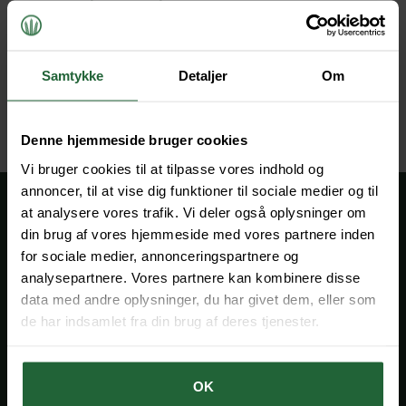
jeg stoler så meget på dem, at jeg ikke en gang spurgte
en anden mægler ved dette salg. Vi opnåede en handel,
hvor parterne var tilfredse og en handelspris, der ramte
meget godt den samlede forventning, så vi i familien fik
Samtykke
Detaljer
Om
til fulde indfriet forventningerne."
Denne hjemmeside bruger cookies
Vi bruger cookies til at tilpasse vores indhold og
annoncer, til at vise dig funktioner til sociale medier og til
at analysere vores trafik. Vi deler også oplysninger om
Overvejer du at sælge din
din brug af vores hjemmeside med vores partnere inden
for sociale medier, annonceringspartnere og
ejendom?
analysepartnere. Vores partnere kan kombinere disse
Få en helt uforpligtende og vejledende snak med en af vores
data med andre oplysninger, du har givet dem, eller som
erfarne mæglere om, hvordan du opnår det mest optimale
de har indsamlet fra din brug af deres tjenester.
salg. Vi har en bred kontaktflade til mange potentielle købere
og mere end 50 års erfaring med salg af
landbrugsejendomme i Danmark
OK