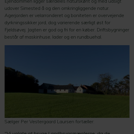
Ejendommen ligger særdeles naturskønt og med udsigt
udover Simested å og den omkringliggende natur.
Agerjorden er velarronderet og boniteten er overvejende
dyrkningssikker jord, dog varierende særligt øst for
Fjeldsøvej. Jagten er god og fri for en køber. Driftsbygninger
består af maskinhuse, lader og en rundbuehal.
Sælger Per Vestergaard Laursen fortæller:
"Vi valgte at bruge Landbrugsmæglerne, da de