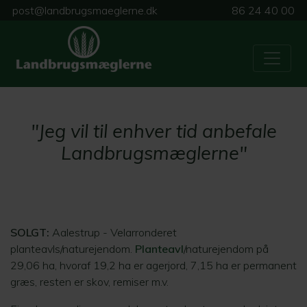
post@landbrugsmaeglerne.dk
86 24 40 00
"Jeg vil til enhver tid anbefale
Landbrugsmæglerne"
SOLGT:
Aalestrup - Velarronderet
planteavls/naturejendom.
Planteavl
/naturejendom på
29,06 ha, hvoraf 19,2 ha er agerjord, 7,15 ha er permanent
græs, resten er skov, remiser m.v.