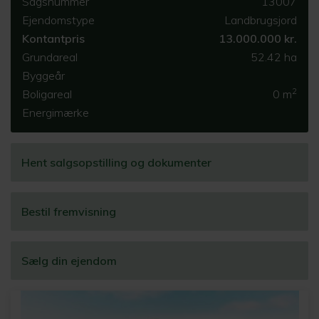
Sagsnummer
13007
Ejendomstype
Landbrugsjord
Kontantpris
13.000.000 kr.
Grundareal
52.42 ha
Byggeår
2
Boligareal
0 m
Energimærke
Hent salgsopstilling og dokumenter
Bestil fremvisning
Sælg din ejendom