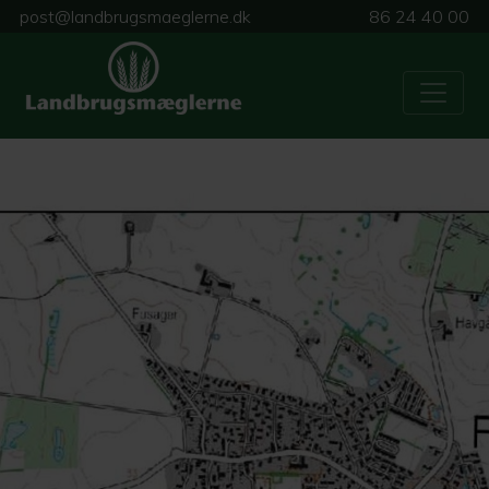
post@landbrugsmaeglerne.dk
86 24 40 00