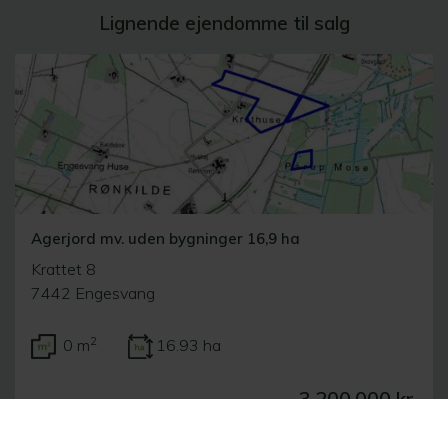
Lignende ejendomme til salg
Agerjord mv. uden bygninger 16,9 ha
Krattet 8
7442 Engesvang
2
0 m
16.93 ha
3.200.000 kr.