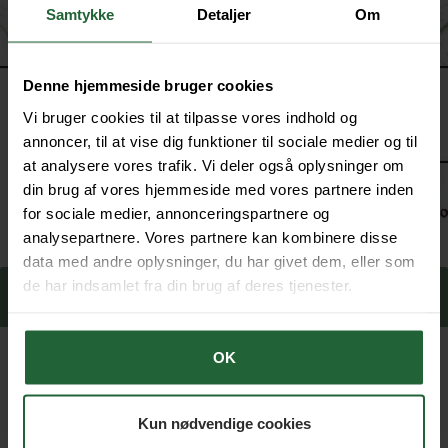
Samtykke
Detaljer
Om
Denne hjemmeside bruger cookies
Vi bruger cookies til at tilpasse vores indhold og
annoncer, til at vise dig funktioner til sociale medier og til
at analysere vores trafik. Vi deler også oplysninger om
din brug af vores hjemmeside med vores partnere inden
for sociale medier, annonceringspartnere og
analysepartnere. Vores partnere kan kombinere disse
data med andre oplysninger, du har givet dem, eller som
de har indsamlet fra din brug af deres tjenester.
OK
Jordareal på ca. 52,42 ha. ved
Skjoldelev nord for Sabro
Kun nødvendige cookies