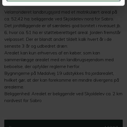
Mødalvej 19, 8471 Sabro
Velarronderet landbrugsjord med et matrikulært areal på
ca. 52,42 ha. beliggende ved Skjoldelev nord for Sabro.
Det jordtilliggende er af særdeles god bonitet i niveauet jb.
6, hvor ca. 51 ha er støtteberettiget areal. Jorden fremstår
velpasset. Der er blandt andet tildelt kalk hvert år i de
seneste 3 år og udbedret dræn.
Arealet kan kun erhverves af en køber, som kan
sammenlægge arealet med en landbrugsejendom med
beboelse, der opfylder reglerne herfor.
Bygningerne på Mødalvej 19 udstykkes fra jordarealet,
hvilket gør, at der kan forekomme en mindre divergens på
arealerne.
Beliggenhed: Arealet er beliggende ved Skjoldelev ca. 2 km
nordvest for Sabro