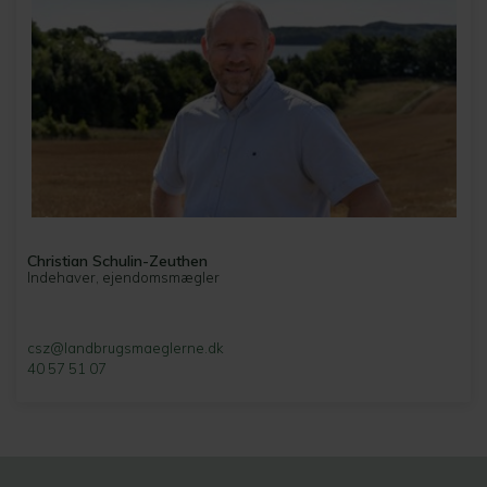
Christian Schulin-Zeuthen
Indehaver, ejendomsmægler
csz@landbrugsmaeglerne.dk
40 57 51 07