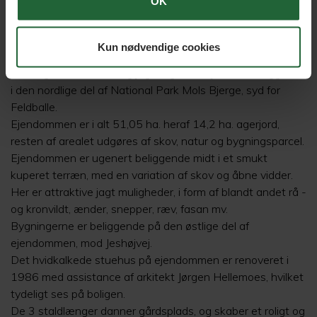
OK
Naturskøn landejendom
Jeshøjvej 4, 8410 Rønde
Kun nødvendige cookies
Bulbrogaard er en særlig jagt -og naturejendom beliggende
i den nordlige del af National Park Mols Bjerge, syd for
Feldballe.
Ejendommen er i alt 51,05 ha. heraf 14,2 ha. agerjord,
resten af arealet udgøres af skov, natur og bygningsparcel.
Ejendommen er ugenert beliggende midt i et smukt
kuperet terræn, med en variation af skov og åbne vidder.
Her er attraktive jagt muligheder, i form af blandt andet rå -
og kronvildt, ænder, snepper, ræv, fasan mv.
Bygningerne er beliggende på den østlige del af
ejendommen, mod Jeshøjvej.
Det hvidkalkede stuehus på ejendommen er renoveret i
1986 med assistance af arkitekt Jørgen Hellemoes, hvilket
tydeligt ses på boligen.
De 3 staldlænger danner gårdsplads, og skaber et roligt og