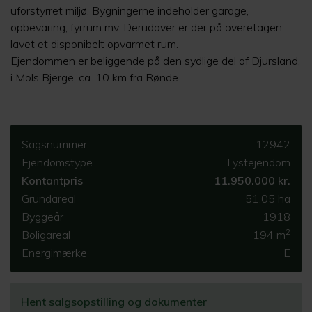
uforstyrret miljø. Bygningerne indeholder garage,
opbevaring, fyrrum mv. Derudover er der på overetagen
lavet et disponibelt opvarmet rum.
Ejendommen er beliggende på den sydlige del af Djursland,
i Mols Bjerge, ca. 10 km fra Rønde.
Sagsnummer
12942
Ejendomstype
Lystejendom
Kontantpris
11.950.000 kr.
Grundareal
51.05 ha
Byggeår
1918
2
Boligareal
194 m
Energimærke
E
Hent salgsopstilling og dokumenter