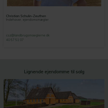
Christian Schulin-Zeuthen
Indehaver, ejendomsmægler
csz@landbrugsmaeglerne.dk
40 57 51 07
Lignende ejendomme til salg