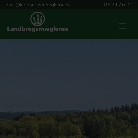
post@landbrugsmaeglerne.dk
86 24 40 00