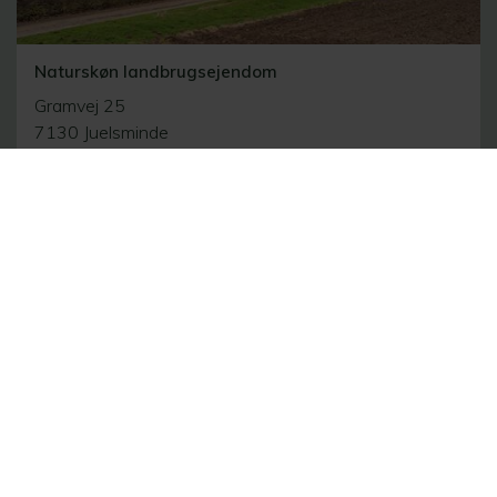
Naturskøn landbrugsejendom
Gramvej 25
7130 Juelsminde
2
98 m
7.61 ha
1.975.000 kr.
Se alle ejendomme