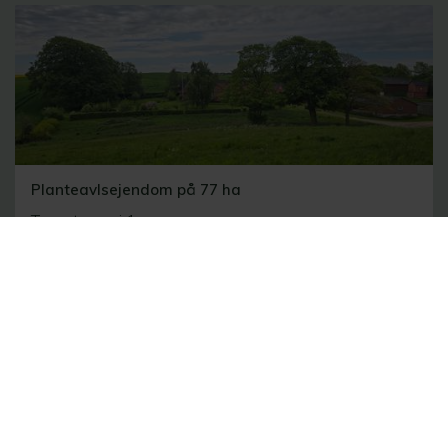
Planteavlsejendom på 77 ha
Tvenstrupvej 1
8300 Odder
2
110 m
77.97 ha
19.000.000 kr.