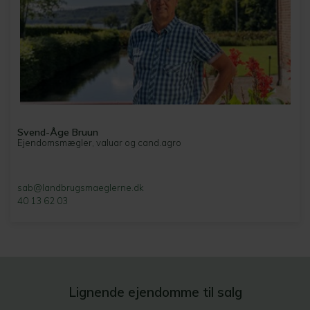
Svend-Åge Bruun
Ejendomsmægler, valuar og cand.agro
sab@landbrugsmaeglerne.dk
40 13 62 03
Lignende ejendomme til salg