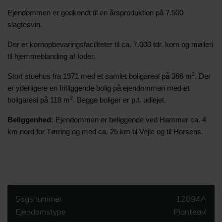
Ejendommen er godkendt til en årsproduktion på 7.500
slagtesvin.
Der er kornopbevaringsfaciliteter til ca. 7.000 tdr. korn og mølleri
til hjemmeblanding af foder.
2
Stort stuehus fra 1971 med et samlet boligareal på 366 m
. Der
er yderligere en fritliggende bolig på ejendommen med et
2
boligareal på 118 m
. Begge boliger er p.t. udlejet.
Beliggenhed:
Ejendommen er beliggende ved Hammer ca. 4
km nord for Tørring og med ca. 25 km til Vejle og til Horsens.
Sagsnummer
12894A
Ejendomstype
Planteavl