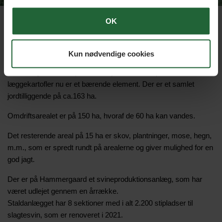
OK
Planteavl - Læggekartofler
Hammervej 2, 7160 Tørring
Kun nødvendige cookies
Hammergaard er en planteavlsejendom, hvor produktion af
læggekartofler nu er et bærende element. Der er et samlet
jordtilliggende på ca.163 ha.
Omdriftsarealet er på 150 ha, hvoraf de 60 ha kan vandes.
Det resterende areal på 15 ha er skov, plantninger, mose, hegn,
m.m., som er spredt rundt på arealerne og giver mulighed for en
god jagt.
Der er på Hammergaard et svineproduktionsanlæg, som har
været udlejet gennem en årrække.
Staldanlægget har 8 sektioner med i alt 2.200 stipladser til
slagtesvin, som er renoveret i 2021.