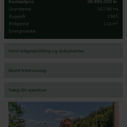
Kontantpris
38.990.000 kr.
Grundareal
162.86 ha
Byggeår
1945
2
Boligareal
118 m
Energimærke
Hent salgsopstilling og dokumenter
Bestil fremvisning
Sælg din ejendom